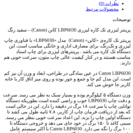
نظرات (0)
محصولات مرتبط
توضیحات
پرینتر لیزری تک کاره لیزری LBP6030 کانن (Canon) – سفید رنگ
پرینتر تک کاره‌ی «کانن» (Canon) مدل «LBP6030» با فناوری چاپ
لیزری و تک‌رنگ، برای مصارف اداری و خانگی مناسب است. این
دستگاه تک کاره می باشد . پرینترهای لیزری برای چاپ اسناد
مناسب هستند و در کنار کیفیت عالی چاپ متون، سرعت خوبی هم
دارند.
Canon LBP6030 در عین سادگی در طراحی، ابعاد و وزن آن نیز کم
است. این مدل کم جا و جمع و جور بوده و روی میز اتاق کار یا خانه
کاربر جا خوش می کند.
وزن دستگاه ۵ کیلوگرم بوده و بسیار سبک به نظر می رسد. سرعت
و دقت چاپ LBP6030 خوب و راضی کننده است بطوریکه دستگاه
توانایی چاپ با سرعت ۱۸ برگ در دقیقه را دارد. این در حالی است
که بعد از دریافت فرمان چاپ از کاربر، ۷.۸ ثانیه طول می کشد تا
دستگاه اولین چاپ را بزند. این اعداد سرعت خوبی بنظر می رسند.
سینی کاغذ تا ۱۵۰ برگ در خود جای می دهد و خروجی دستگاه تا
۱۰۰ برگ را نگه می دارد. Canon LBP6030 با اکثر سیستم عامل