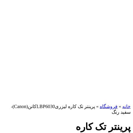
برای بزرگنمایی کلیک کنید
خانه
»
فروشگاه
»
پرینتر تک کاره لیزریLBP6030کانن(Canon)-
سفید رنگ
پرینتر تک کاره