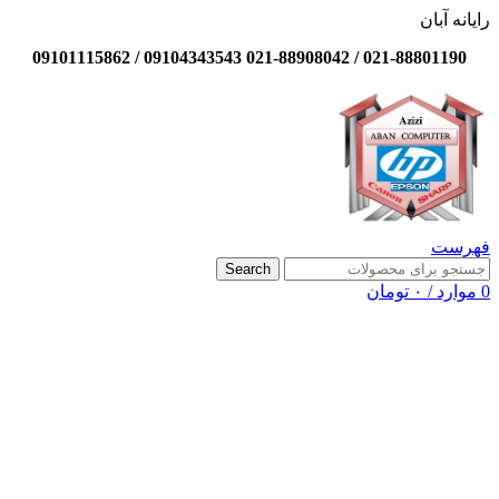
رایانه آبان
021-88801190 / 021-88908042 09104343543 / 09101115862
فهرست
Search
0
موارد
/
۰
تومان