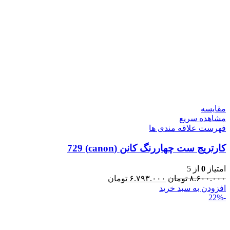
مقایسه
مشاهده سریع
فهرست علاقه مندی ها
کارتریج ست چهاررنگ کانن (canon) 729
امتیاز
0
از 5
۸.۶۰۰.۰۰۰
تومان
۶.۷۹۳.۰۰۰
تومان
افزودن به سبد خرید
-22%