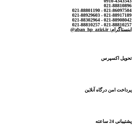
0910-4343543
021-88810896
021-86097504 - 021-88801190
021-88917189 - 021-88929603
021-88908042 - 021-88302964
021-88810257 - 021-88810257
اینستاگرام: aban_hp_azizi.ir@
تحویل اکسپرس
پرداخت امن درگاه آنلاین
پشتیبانی 24 ساعته