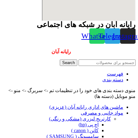
رایانه آبان در شبکه های اجتماعی
Whatsapp
Telegram
Instagr
همیشه ارزانترینها و بهترینها را از
رایانه آبان
سفارش دهید
Search
فهرست
دسته بندی
منوی دسته بندی های خود را در تنظیمات تم -> سربرگ -> منو ->
منو موبایل (دسته ها)
ماشین های اداری رایانه آبان (عزیزی)
مواد جانبی و مصرفی
کارتریج لیزری (مشکی و رنگی)
اچ پی (hp)
کانن ( canon )
سامسونگ ( SAMSUNG )