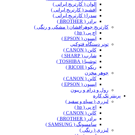
الوان ( کارتریج ایرانی )
آفشید ( کارتریج ایرانی )
سدرا ( کارتریج ایرانی )
برادر ( BROTHER )
کارتریج جوهرافشان ( مشکی و رنگی )
اچ پی ( hp )
اپسون ( EPSON )
تونر دستگاه فتوکپی
کانن ( CANON )
شارپ ( SHARP )
توشیبا ( TOSHIBA )
ریکو ( RICOH )
جوهر مخزن
کانن ( CANON )
اپسون ( EPSON )
رول و درام و ریبون
پرینتر تک کاره
لیزری ( سیاه و سفید )
اچ پی ( hp )
کانن ( CANON )
برادر ( BROTHER )
سامسونگ ( SAMSUNG )
لیزری ( رنگی )