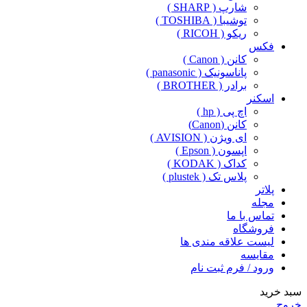
شارپ ( SHARP )
توشیبا ( TOSHIBA )
ریکو ( RICOH )
فکس
کانن ( Canon )
پاناسونیک ( panasonic )
برادر ( BROTHER )
اسکنر
اچ پی ( hp )
کانن (Canon)
ای ویژن ( AVISION )
اپسون ( Epson )
کداک ( KODAK )
پلاس تک ( plustek )
پلاتر
مجله
تماس با ما
فروشگاه
لیست علاقه مندی ها
مقایسه
ورود / فرم ثبت نام
سبد خرید
خروج