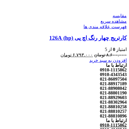
مقایسه
مشاهده سریع
فهرست علاقه مندی ها
کارتریج چهار رنگ اچ پی (hp) 126A
امتیاز
0
از 5
۸.۶۰۰.۰۰۰
تومان
۶.۷۹۳.۰۰۰
تومان
افزودن به سبد خرید
ارتباط با ما
0910-1115862
0910-4343543
021-86097504
021-88917189
021-88908042
021-88801190
021-88929603
021-88302964
021-88810258
021-88810257
021-88810896
ارتباط با ما
0910-1115862