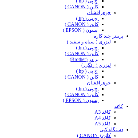
اچ پی ( hp )
کانن ( CANON )
جوهرافشان
اچ پی ( hp )
کانن ( CANON )
اپسون ( EPSON )
پرینتر چند کاره
لیزری ( سیاه و سفید )
اچ پی ( hp )
کانن ( CANON )
برادر (Brother)
لیزری ( رنگی )
اچ پی ( hp )
کانن ( CANON )
جوهرافشان
اچ پی ( hp )
کانن ( CANON )
اپسون ( EPSON )
کاغذ
کاغذ A3
کاغذ A4
کاغذ A5
دستگاه کپی
کانن ( CANON )