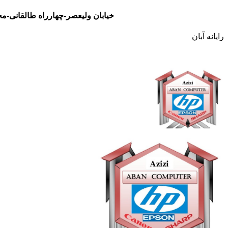
خیابان ولیعصر-چهارراه طالقانی-مجتمع تجاری نور- طبقه سوم- واحد 48
رایانه آبان