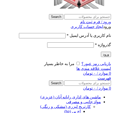
Search
ورود / فرم ثبت نام
ورود
ایجاد حساب کاربری
نام کاربری یا آدرس ایمیل
*
گذرواژه
*
ورود
بازیابی رمز عبور؟
مرا به خاطر بسپار
لیست علاقه مندی ها
0
موارد
/
۰
تومان
فهرست
Search
0
موارد
/
۰
تومان
ماشین های اداری رایانه آبان (عزیزی)
مواد جانبی و مصرفی
کارتریج لیزری (مشکی و رنگی)
اچ پی (hp)