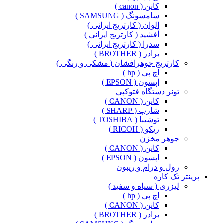
کانن ( canon )
سامسونگ ( SAMSUNG )
الوان ( کارتریج ایرانی )
آفشید ( کارتریج ایرانی )
سدرا ( کارتریج ایرانی )
برادر ( BROTHER )
کارتریج جوهرافشان ( مشکی و رنگی )
اچ پی ( hp )
اپسون ( EPSON )
تونر دستگاه فتوکپی
کانن ( CANON )
شارپ ( SHARP )
توشیبا ( TOSHIBA )
ریکو ( RICOH )
جوهر مخزن
کانن ( CANON )
اپسون ( EPSON )
رول و درام و ریبون
پرینتر تک کاره
لیزری ( سیاه و سفید )
اچ پی ( hp )
کانن ( CANON )
برادر ( BROTHER )