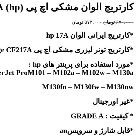
کارتریج الوان مشکی اچ پی (hp) 17A
۶۷۰.۰۰۰
تومان
۵۷۳.۰۰۰
تومان
*کارتریج ایرانی الوان hp 17A
*کارتریج تونر لیزری مشکی اچ پی hp 17A Laserjet Toner Cartridge CF217A
*مورد استفاده برای پرینتر های hp :
erJet ProM101 – M102a – M102w – M130a
M130fn – M130fw – M130nw
*غیر اورجینال
* کیفیت : GRADE A
*قابل شارژ و سرویسan