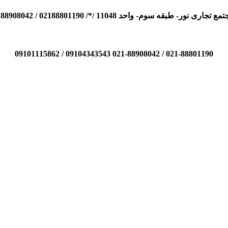
110 /*/ 02188801190 / 02188908042 / 09104343543 / 09101115862
021-88801190 / 021-88908042 09104343543 / 09101115862