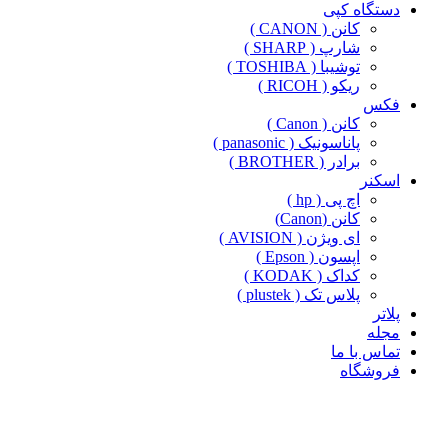
دستگاه کپی
کانن ( CANON )
شارپ ( SHARP )
توشیبا ( TOSHIBA )
ریکو ( RICOH )
فکس
کانن ( Canon )
پاناسونیک ( panasonic )
برادر ( BROTHER )
اسکنر
اچ پی ( hp )
کانن (Canon)
ای ویژن ( AVISION )
اپسون ( Epson )
کداک ( KODAK )
پلاس تک ( plustek )
پلاتر
مجله
تماس با ما
فروشگاه
-14%