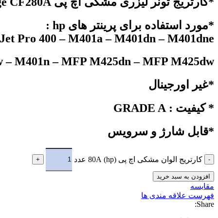
*کارتریج تونر لیزری مشکی اچ پی hp 80A Laserjet Toner Cartridge CF280A
*مورد استفاده برای پرینتر های hp :
Jet Pro 400 – M401a – M401dn – M401dne
 – M401n – MFP M425dn – MFP M425dw
*غیر اورجینال
* کیفیت : GRADE A
*قابل شارژ و سرویس
کارتریج الوان مشکی اچ پی (hp) 80A عدد
افزودن به سبد خرید
مقایسه
فهرست علاقه مندی ها
Share: