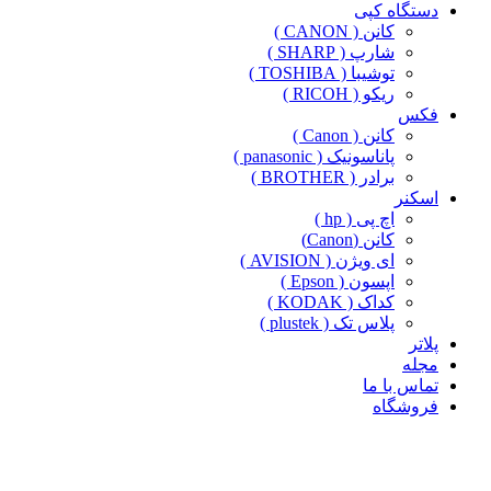
دستگاه کپی
کانن ( CANON )
شارپ ( SHARP )
توشیبا ( TOSHIBA )
ریکو ( RICOH )
فکس
کانن ( Canon )
پاناسونیک ( panasonic )
برادر ( BROTHER )
اسکنر
اچ پی ( hp )
کانن (Canon)
ای ویژن ( AVISION )
اپسون ( Epson )
کداک ( KODAK )
پلاس تک ( plustek )
پلاتر
مجله
تماس با ما
فروشگاه
-10%