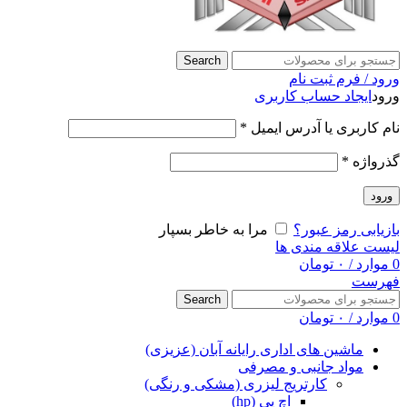
Search
ورود / فرم ثبت نام
ورود
ایجاد حساب کاربری
نام کاربری یا آدرس ایمیل
*
گذرواژه
*
ورود
بازیابی رمز عبور؟
مرا به خاطر بسپار
لیست علاقه مندی ها
0
موارد
/
۰
تومان
فهرست
Search
0
موارد
/
۰
تومان
ماشین های اداری رایانه آبان (عزیزی)
مواد جانبی و مصرفی
کارتریج لیزری (مشکی و رنگی)
اچ پی (hp)