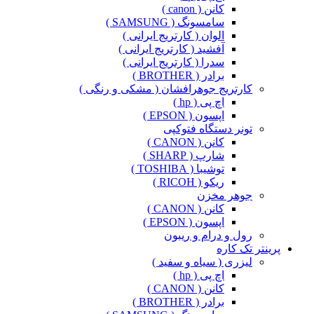
کانن ( canon )
سامسونگ ( SAMSUNG )
الوان ( کارتریج ایرانی )
آفشید ( کارتریج ایرانی )
سدرا ( کارتریج ایرانی )
برادر ( BROTHER )
کارتریج جوهرافشان ( مشکی و رنگی )
اچ پی ( hp )
اپسون ( EPSON )
تونر دستگاه فتوکپی
کانن ( CANON )
شارپ ( SHARP )
توشیبا ( TOSHIBA )
ریکو ( RICOH )
جوهر مخزن
کانن ( CANON )
اپسون ( EPSON )
رول و درام و ریبون
پرینتر تک کاره
لیزری ( سیاه و سفید )
اچ پی ( hp )
کانن ( CANON )
برادر ( BROTHER )