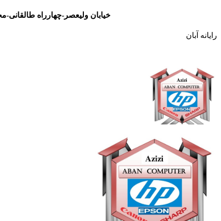
خیابان ولیعصر-چهارراه طالقانی-مجتمع تجاری نور- طبقه سوم- واحد 48
رایانه آبان