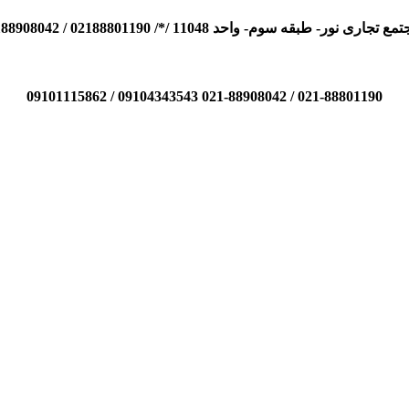
110 /*/ 02188801190 / 02188908042 / 09104343543 / 09101115862
021-88801190 / 021-88908042 09104343543 / 09101115862