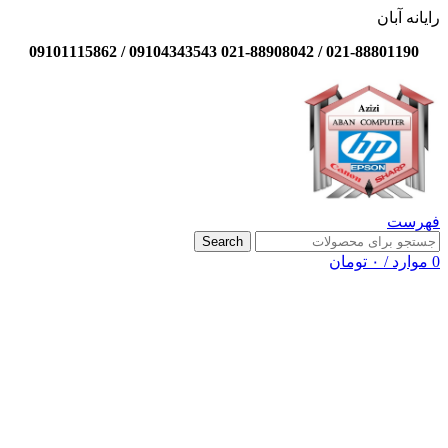
رایانه آبان
021-88801190 / 021-88908042 09104343543 / 09101115862
فهرست
Search
0
موارد
/
۰
تومان
-21%