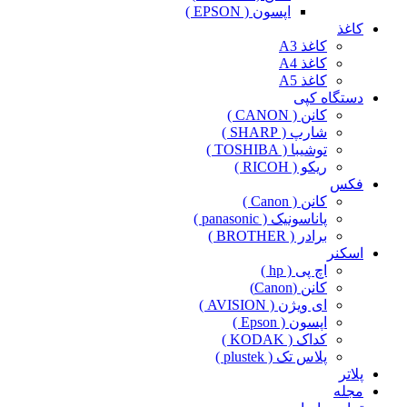
اپسون ( EPSON )
کاغذ
کاغذ A3
کاغذ A4
کاغذ A5
دستگاه کپی
کانن ( CANON )
شارپ ( SHARP )
توشیبا ( TOSHIBA )
ریکو ( RICOH )
فکس
کانن ( Canon )
پاناسونیک ( panasonic )
برادر ( BROTHER )
اسکنر
اچ پی ( hp )
کانن (Canon)
ای ویژن ( AVISION )
اپسون ( Epson )
کداک ( KODAK )
پلاس تک ( plustek )
پلاتر
مجله