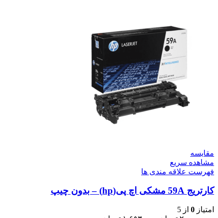
مقایسه
مشاهده سریع
فهرست علاقه مندی ها
کارتریج 59A مشکی اچ پی(hp) – بدون چیپ
امتیاز
0
از 5