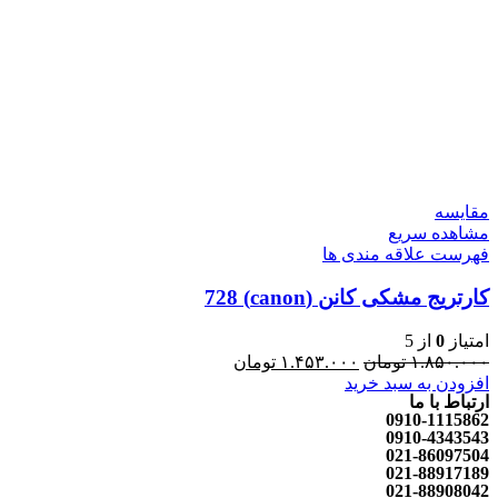
مقایسه
مشاهده سریع
فهرست علاقه مندی ها
کارتریج مشکی کانن (canon) 728
امتیاز
0
از 5
۱.۸۵۰.۰۰۰
تومان
۱.۴۵۳.۰۰۰
تومان
افزودن به سبد خرید
ارتباط با ما
0910-1115862
0910-4343543
021-86097504
021-88917189
021-88908042