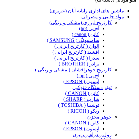
ماشین های اداری رایانه آبان (عزیزی)
مواد جانبی و مصرفی
کارتریج لیزری (مشکی و رنگی)
اچ پی (hp)
کانن ( canon )
سامسونگ ( SAMSUNG )
الوان ( کارتریج ایرانی )
آفشید ( کارتریج ایرانی )
سدرا ( کارتریج ایرانی )
برادر ( BROTHER )
کارتریج جوهرافشان ( مشکی و رنگی )
اچ پی ( hp )
اپسون ( EPSON )
تونر دستگاه فتوکپی
کانن ( CANON )
شارپ ( SHARP )
توشیبا ( TOSHIBA )
ریکو ( RICOH )
جوهر مخزن
کانن ( CANON )
اپسون ( EPSON )
رول و درام و ریبون