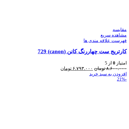
مقایسه
مشاهده سریع
فهرست علاقه مندی ها
کارتریج ست چهاررنگ کانن (canon) 729
امتیاز
0
از 5
۸.۶۰۰.۰۰۰
تومان
۶.۷۹۳.۰۰۰
تومان
افزودن به سبد خرید
-21%