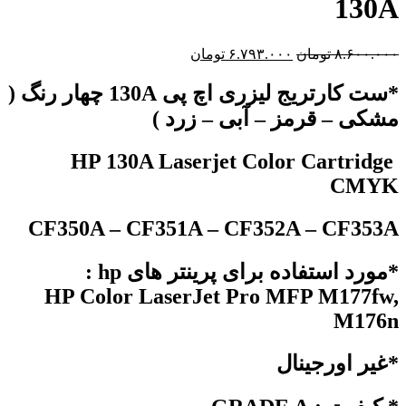
130A
۸.۶۰۰.۰۰۰
تومان
۶.۷۹۳.۰۰۰
تومان
*ست کارتریج لیزری اچ پی 130A چهار رنگ (
مشکی – قرمز – آبی – زرد )
HP 130A Laserjet Color Cartridge
CMYK
CF350A – CF351A – CF352A – CF353A
*مورد استفاده برای پرینتر های hp :
HP Color LaserJet Pro MFP M177fw,
M176n
*غیر اورجینال