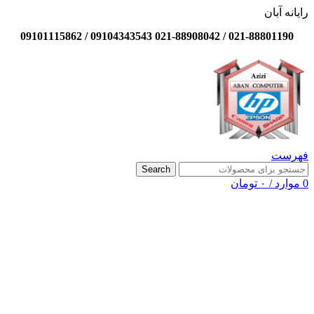
رایانه آبان
021-88801190 / 021-88908042 09104343543 / 09101115862
فهرست
Search
0
موارد
/
۰
تومان
-15%