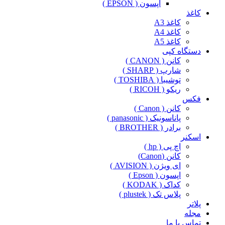
اپسون ( EPSON )
کاغذ
کاغذ A3
کاغذ A4
کاغذ A5
دستگاه کپی
کانن ( CANON )
شارپ ( SHARP )
توشیبا ( TOSHIBA )
ریکو ( RICOH )
فکس
کانن ( Canon )
پاناسونیک ( panasonic )
برادر ( BROTHER )
اسکنر
اچ پی ( hp )
کانن (Canon)
ای ویژن ( AVISION )
اپسون ( Epson )
کداک ( KODAK )
پلاس تک ( plustek )
پلاتر
مجله
تماس با ما