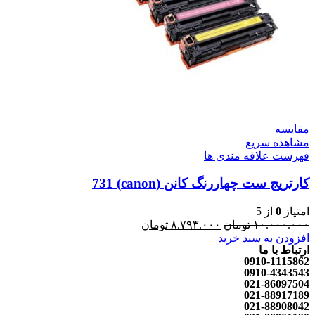
مقایسه
مشاهده سریع
فهرست علاقه مندی ها
کارتریج ست چهاررنگ کانن (canon) 731
امتیاز
0
از 5
۱۰.۰۰۰.۰۰۰
تومان
۸.۷۹۳.۰۰۰
تومان
افزودن به سبد خرید
ارتباط با ما
0910-1115862
0910-4343543
021-86097504
021-88917189
021-88908042