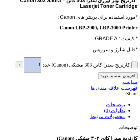
*کارتریج تونر لیزری سدرا 303 کانن – Canon 303 Sadra
Laserjet Toner Cartridge
*مورد استفاده برای پرینتر های Canon :
Canon LBP-2900, LBP-3000 Printer
* کیفیت : GRADE A
*قابل شارژ و سرویس
کارتریج سدرا کانن 303 مشکی (Canon) عدد
افزودن به سبد خرید
مقایسه
فهرست علاقه مندی ها
Share:
توضیحات
نظرات (0)
محصولات مرتبط
توضیحات
کارتریج سدرا کانن ۳۰۳ مشکی (Canon)