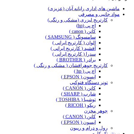
ماشین های اداری رایانه آبان (عزیزی)
مواد جانبی و مصرفی
کارتریج لیزری (مشکی و رنگی)
اچ پی (hp)
کانن ( canon )
سامسونگ ( SAMSUNG )
الوان ( کارتریج ایرانی )
آفشید ( کارتریج ایرانی )
سدرا ( کارتریج ایرانی )
برادر ( BROTHER )
کارتریج جوهرافشان ( مشکی و رنگی )
اچ پی ( hp )
اپسون ( EPSON )
تونر دستگاه فتوکپی
کانن ( CANON )
شارپ ( SHARP )
توشیبا ( TOSHIBA )
ریکو ( RICOH )
جوهر مخزن
کانن ( CANON )
اپسون ( EPSON )
رول و درام و ریبون
پرینتر تک کاره