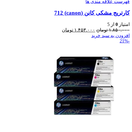
فهرست علاقه مندی ها
کارتریج مشکی کانن (canon) 712
امتیاز
0
از 5
۱.۸۵۰.۰۰۰
تومان
۱.۴۵۳.۰۰۰
تومان
افزودن به سبد خرید
-21%