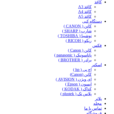
کاغذ
کاغذ A3
کاغذ A4
کاغذ A5
دستگاه کپی
کانن ( CANON )
شارپ ( SHARP )
توشیبا ( TOSHIBA )
ریکو ( RICOH )
فکس
کانن ( Canon )
پاناسونیک ( panasonic )
برادر ( BROTHER )
اسکنر
اچ پی ( hp )
کانن (Canon)
ای ویژن ( AVISION )
اپسون ( Epson )
کداک ( KODAK )
پلاس تک ( plustek )
پلاتر
مجله
تماس با ما
فروشگاه