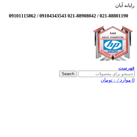
رایانه آبان
021-88801190 / 021-88908042 09104343543 / 09101115862
فهرست
Search
0
موارد
/
۰
تومان
-17%