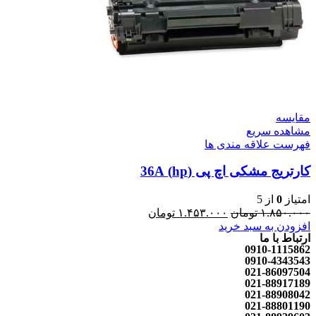
مقایسه
مشاهده سریع
فهرست علاقه مندی ها
کارتریج مشکی اچ پی (hp) 36A
امتیاز
0
از 5
۱.۸۵۰.۰۰۰
تومان
۱.۴۵۳.۰۰۰
تومان
افزودن به سبد خرید
ارتباط با ما
0910-1115862
0910-4343543
021-86097504
021-88917189
021-88908042
021-88801190