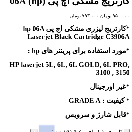
کارتریج مشکی اچ پی (hp) 06A
۹۵۰.۰۰۰
تومان
۷۹۳.۰۰۰
تومان
*کارتریج لیزری مشکی اچ پی hp 06A
Laserjet Black Cartridge C3906A
*مورد استفاده برای پرینتر های hp :
HP laserjet 5L, 6L, 6L GOLD, 6L PRO,
3100 , 3150
*غیر اورجینال
* کیفیت : GRADE A
*قابل شارژ و سرویس
کارتریج مشکی اچ پی (hp) 06A عدد