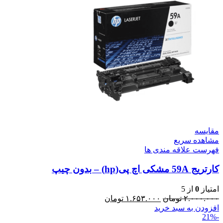
مقایسه
مشاهده سریع
فهرست علاقه مندی ها
کارتریج 59A مشکی اچ پی(hp) – بدون چیپ
امتیاز
0
از 5
۲.۰۰۰.۰۰۰
تومان
۱.۶۵۳.۰۰۰
تومان
افزودن به سبد خرید
-21%