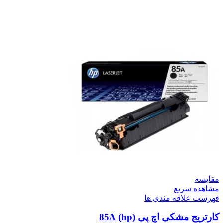
مقایسه
مشاهده سریع
فهرست علاقه مندی ها
کارتریج مشکی اچ پی (hp) 85A