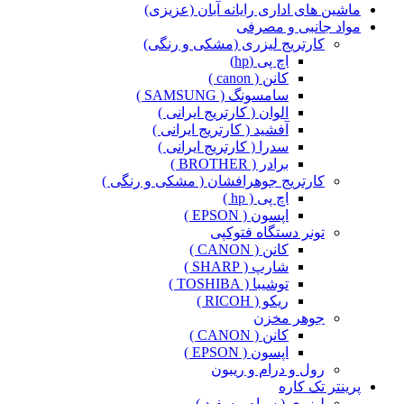
ماشین های اداری رایانه آبان (عزیزی)
مواد جانبی و مصرفی
کارتریج لیزری (مشکی و رنگی)
اچ پی (hp)
کانن ( canon )
سامسونگ ( SAMSUNG )
الوان ( کارتریج ایرانی )
آفشید ( کارتریج ایرانی )
سدرا ( کارتریج ایرانی )
برادر ( BROTHER )
کارتریج جوهرافشان ( مشکی و رنگی )
اچ پی ( hp )
اپسون ( EPSON )
تونر دستگاه فتوکپی
کانن ( CANON )
شارپ ( SHARP )
توشیبا ( TOSHIBA )
ریکو ( RICOH )
جوهر مخزن
کانن ( CANON )
اپسون ( EPSON )
رول و درام و ریبون
پرینتر تک کاره
لیزری ( سیاه و سفید )