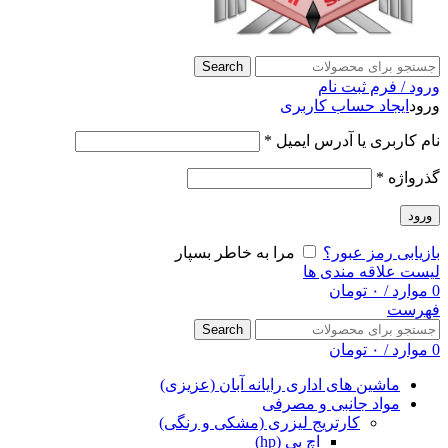
Search
ورود / فرم ثبت نام
ورود
ایجاد حساب کاربری
نام کاربری یا آدرس ایمیل
*
گذرواژه
*
ورود
بازیابی رمز عبور؟
مرا به خاطر بسپار
لیست علاقه مندی ها
0
موارد
/
۰
تومان
فهرست
Search
0
موارد
/
۰
تومان
ماشین های اداری رایانه آبان (عزیزی)
مواد جانبی و مصرفی
کارتریج لیزری (مشکی و رنگی)
اچ پی (hp)