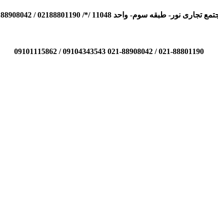
110 /*/ 02188801190 / 02188908042 / 09104343543 / 09101115862
021-88801190 / 021-88908042 09104343543 / 09101115862