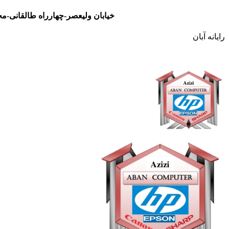
خیابان ولیعصر-چهارراه طالقانی-مجتمع تجاری نور- طبقه سوم- واحد 48
رایانه آبان