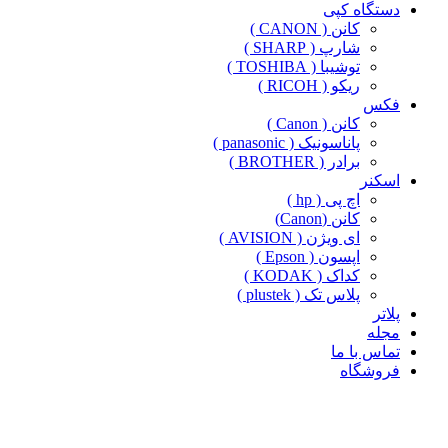
دستگاه کپی
کانن ( CANON )
شارپ ( SHARP )
توشیبا ( TOSHIBA )
ریکو ( RICOH )
فکس
کانن ( Canon )
پاناسونیک ( panasonic )
برادر ( BROTHER )
اسکنر
اچ پی ( hp )
کانن (Canon)
ای ویژن ( AVISION )
اپسون ( Epson )
کداک ( KODAK )
پلاس تک ( plustek )
پلاتر
مجله
تماس با ما
فروشگاه
-17%