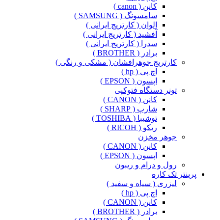
کانن ( canon )
سامسونگ ( SAMSUNG )
الوان ( کارتریج ایرانی )
آفشید ( کارتریج ایرانی )
سدرا ( کارتریج ایرانی )
برادر ( BROTHER )
کارتریج جوهرافشان ( مشکی و رنگی )
اچ پی ( hp )
اپسون ( EPSON )
تونر دستگاه فتوکپی
کانن ( CANON )
شارپ ( SHARP )
توشیبا ( TOSHIBA )
ریکو ( RICOH )
جوهر مخزن
کانن ( CANON )
اپسون ( EPSON )
رول و درام و ریبون
پرینتر تک کاره
لیزری ( سیاه و سفید )
اچ پی ( hp )
کانن ( CANON )
برادر ( BROTHER )