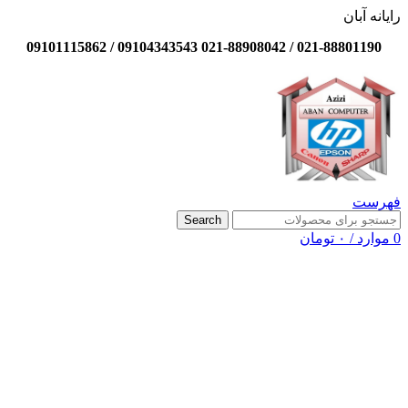
رایانه آبان
021-88801190 / 021-88908042 09104343543 / 09101115862
فهرست
Search
0
موارد
/
۰
تومان
-13%