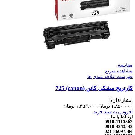
مقایسه
مشاهده سریع
فهرست علاقه مندی ها
کارتریج مشکی کانن (canon) 725
امتیاز
0
از 5
۱.۸۵۰.۰۰۰
تومان
۱.۴۵۳.۰۰۰
تومان
افزودن به سبد خرید
ارتباط با ما
0910-1115862
0910-4343543
021-86097504