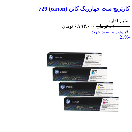
کارتریج ست چهاررنگ کانن (canon) 729
امتیاز
0
از 5
۸.۶۰۰.۰۰۰
تومان
۶.۷۹۳.۰۰۰
تومان
افزودن به سبد خرید
-21%