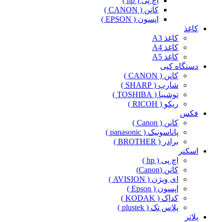
اچ پی ( hp )
کانن ( CANON )
اپسون ( EPSON )
کاغذ
کاغذ A3
کاغذ A4
کاغذ A5
دستگاه کپی
کانن ( CANON )
شارپ ( SHARP )
توشیبا ( TOSHIBA )
ریکو ( RICOH )
فکس
کانن ( Canon )
پاناسونیک ( panasonic )
برادر ( BROTHER )
اسکنر
اچ پی ( hp )
کانن (Canon)
ای ویژن ( AVISION )
اپسون ( Epson )
کداک ( KODAK )
پلاس تک ( plustek )
پلاتر