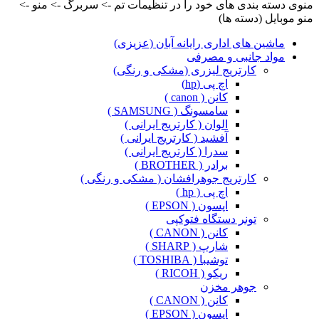
منوی دسته بندی های خود را در تنظیمات تم -> سربرگ -> منو ->
منو موبایل (دسته ها)
ماشین های اداری رایانه آبان (عزیزی)
مواد جانبی و مصرفی
کارتریج لیزری (مشکی و رنگی)
اچ پی (hp)
کانن ( canon )
سامسونگ ( SAMSUNG )
الوان ( کارتریج ایرانی )
آفشید ( کارتریج ایرانی )
سدرا ( کارتریج ایرانی )
برادر ( BROTHER )
کارتریج جوهرافشان ( مشکی و رنگی )
اچ پی ( hp )
اپسون ( EPSON )
تونر دستگاه فتوکپی
کانن ( CANON )
شارپ ( SHARP )
توشیبا ( TOSHIBA )
ریکو ( RICOH )
جوهر مخزن
کانن ( CANON )
اپسون ( EPSON )