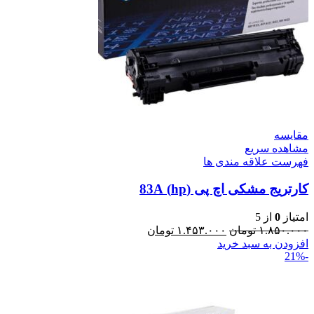
مقایسه
مشاهده سریع
فهرست علاقه مندی ها
کارتریج مشکی اچ پی (hp) 83A
امتیاز
0
از 5
۱.۸۵۰.۰۰۰
تومان
۱.۴۵۳.۰۰۰
تومان
افزودن به سبد خرید
-21%