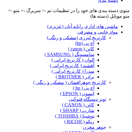
دسته بندی
منوی دسته بندی های خود را در تنظیمات تم -> سربرگ -> منو ->
منو موبایل (دسته ها)
ماشین های اداری رایانه آبان (عزیزی)
مواد جانبی و مصرفی
کارتریج لیزری (مشکی و رنگی)
اچ پی (hp)
کانن ( canon )
سامسونگ ( SAMSUNG )
الوان ( کارتریج ایرانی )
آفشید ( کارتریج ایرانی )
سدرا ( کارتریج ایرانی )
برادر ( BROTHER )
کارتریج جوهرافشان ( مشکی و رنگی )
اچ پی ( hp )
اپسون ( EPSON )
تونر دستگاه فتوکپی
کانن ( CANON )
شارپ ( SHARP )
توشیبا ( TOSHIBA )
ریکو ( RICOH )
جوهر مخزن