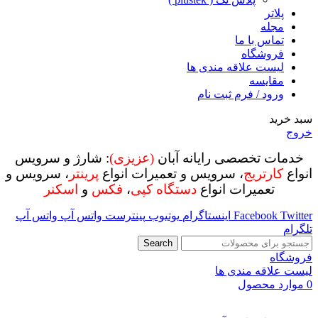
پلاتر
مجله
تماس با ما
فروشگاه
لیست علاقه مندی ها
مقایسه
ورود / فرم ثبت نام
سبد خرید
خروج
خدمات تخصصی رایانه آبان
(عزیزی)
: شارژ و سرویس
انواع
کارتریج
، سرویس و تعمیرات انواع
پرینتر
، سرویس و
تعمیرات انواع
دستگاه کپی
،
فکس
و
اسکنر
Twitter
Facebook
اینستاگرام
یوتیوب
پینترست
واتس آپ
واتس آپ
تلگرام
Search
فروشگاه
لیست علاقه مندی ها
0
موارد
محصول