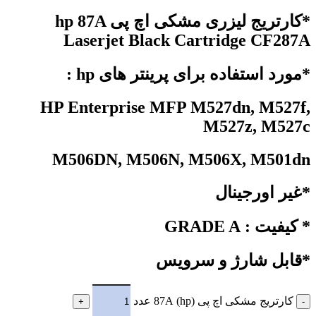
*کارتریج لیزری مشکی اچ پی hp 87A
Laserjet Black Cartridge CF287A
*مورد استفاده برای پرینتر های hp :
HP Enterprise MFP M527dn, M527f,
M527z, M527c
M506DN, M506N, M506X, M501dn
*غیر اورجینال
* کیفیت : GRADE A
*قابل شارژ و سرویس
کارتریج مشکی اچ پی (hp) 87A عدد