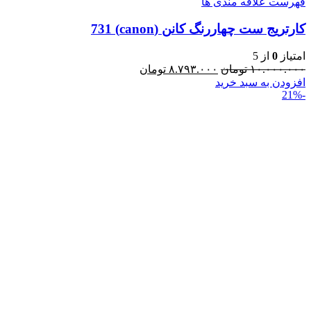
فهرست علاقه مندی ها
کارتریج ست چهاررنگ کانن (canon) 731
امتیاز
0
از 5
۱۰.۰۰۰.۰۰۰
تومان
۸.۷۹۳.۰۰۰
تومان
افزودن به سبد خرید
-21%