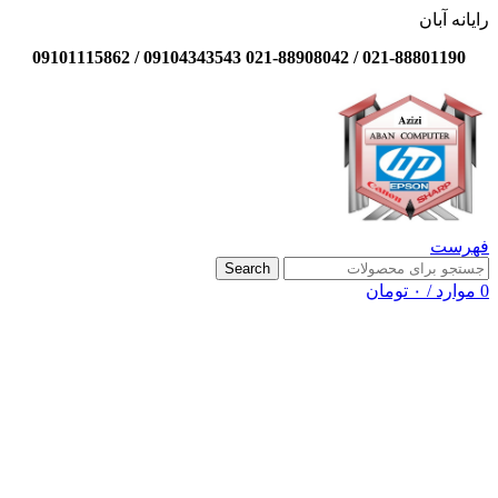
رایانه آبان
021-88801190 / 021-88908042 09104343543 / 09101115862
فهرست
Search
0
موارد
/
۰
تومان
-13%