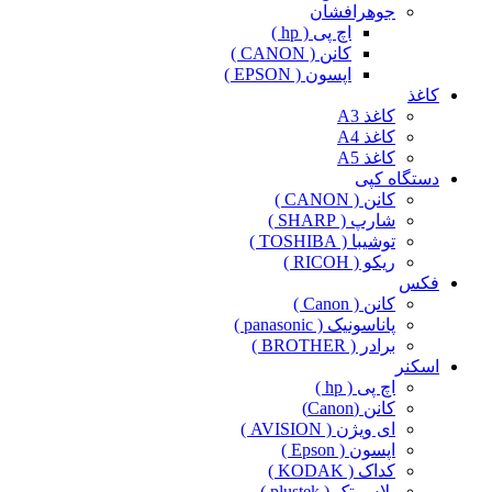
جوهرافشان
اچ پی ( hp )
کانن ( CANON )
اپسون ( EPSON )
کاغذ
کاغذ A3
کاغذ A4
کاغذ A5
دستگاه کپی
کانن ( CANON )
شارپ ( SHARP )
توشیبا ( TOSHIBA )
ریکو ( RICOH )
فکس
کانن ( Canon )
پاناسونیک ( panasonic )
برادر ( BROTHER )
اسکنر
اچ پی ( hp )
کانن (Canon)
ای ویژن ( AVISION )
اپسون ( Epson )
کداک ( KODAK )
پلاس تک ( plustek )