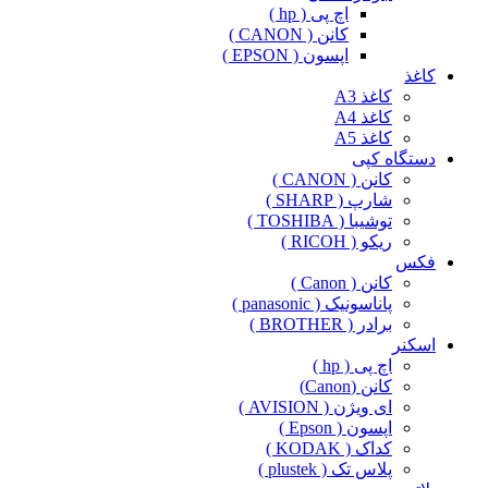
اچ پی ( hp )
کانن ( CANON )
اپسون ( EPSON )
کاغذ
کاغذ A3
کاغذ A4
کاغذ A5
دستگاه کپی
کانن ( CANON )
شارپ ( SHARP )
توشیبا ( TOSHIBA )
ریکو ( RICOH )
فکس
کانن ( Canon )
پاناسونیک ( panasonic )
برادر ( BROTHER )
اسکنر
اچ پی ( hp )
کانن (Canon)
ای ویژن ( AVISION )
اپسون ( Epson )
کداک ( KODAK )
پلاس تک ( plustek )