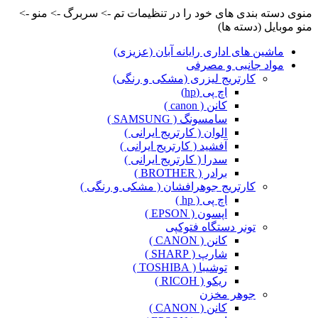
منوی دسته بندی های خود را در تنظیمات تم -> سربرگ -> منو ->
منو موبایل (دسته ها)
ماشین های اداری رایانه آبان (عزیزی)
مواد جانبی و مصرفی
کارتریج لیزری (مشکی و رنگی)
اچ پی (hp)
کانن ( canon )
سامسونگ ( SAMSUNG )
الوان ( کارتریج ایرانی )
آفشید ( کارتریج ایرانی )
سدرا ( کارتریج ایرانی )
برادر ( BROTHER )
کارتریج جوهرافشان ( مشکی و رنگی )
اچ پی ( hp )
اپسون ( EPSON )
تونر دستگاه فتوکپی
کانن ( CANON )
شارپ ( SHARP )
توشیبا ( TOSHIBA )
ریکو ( RICOH )
جوهر مخزن
کانن ( CANON )