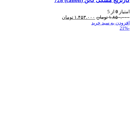
کارتریج مشکی کانن (canon) 728
امتیاز
0
از 5
۱.۸۵۰.۰۰۰
تومان
۱.۴۵۳.۰۰۰
تومان
افزودن به سبد خرید
-21%