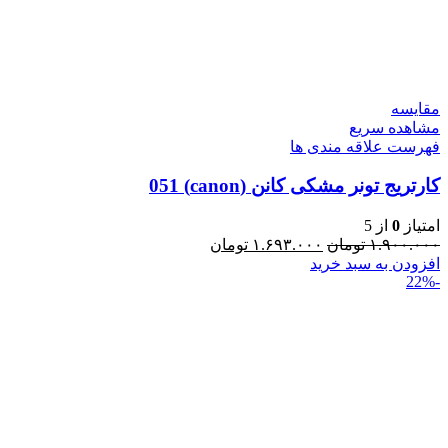
مقایسه
مشاهده سریع
فهرست علاقه مندی ها
کارتریج تونر مشکی کانن (canon) 051
امتیاز
0
از 5
۱.۹۰۰.۰۰۰
تومان
۱.۶۹۳.۰۰۰
تومان
افزودن به سبد خرید
-22%