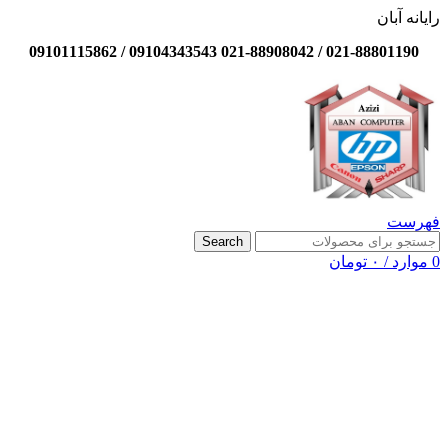
رایانه آبان
021-88801190 / 021-88908042 09104343543 / 09101115862
فهرست
Search
0
موارد
/
۰
تومان
-22%