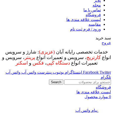
پلاتر
مجله
تماس با ما
فروشگاه
لیست علاقه مندی ها
مقایسه
ورود / فرم ثبت نام
سبد خرید
خروج
خدمات تخصصی رایانه آبان
(عزیزی)
: شارژ و سرویس
انواع
کارتریج
، سرویس و تعمیرات انواع
پرینتر
، سرویس و
تعمیرات انواع
دستگاه کپی
،
فکس
و
اسکنر
Twitter
Facebook
اینستاگرام
یوتیوب
پینترست
واتس آپ
واتس آپ
تلگرام
Search
فروشگاه
لیست علاقه مندی ها
0
موارد
محصول
پیام واتس آپ