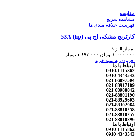
مقایسه
مشاهده سریع
فهرست علاقه مندی ها
کارتریج مشکی اچ پی (hp) 53A
امتیاز
0
از 5
۲.۰۰۰.۰۰۰
تومان
۱.۶۹۳.۰۰۰
تومان
افزودن به سبد خرید
ارتباط با ما
0910-1115862
0910-4343543
021-86097504
021-88917189
021-88908042
021-88801190
021-88929603
021-88302964
021-88810258
021-88810257
021-88810896
ارتباط با ما
0910-1115862
0910-4343543