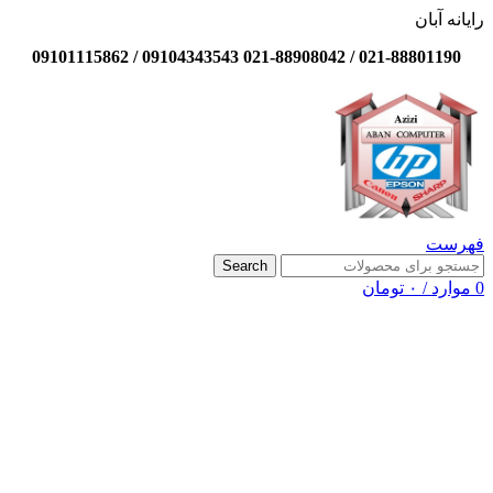
رایانه آبان
021-88801190 / 021-88908042 09104343543 / 09101115862
فهرست
Search
0
موارد
/
۰
تومان
-12%