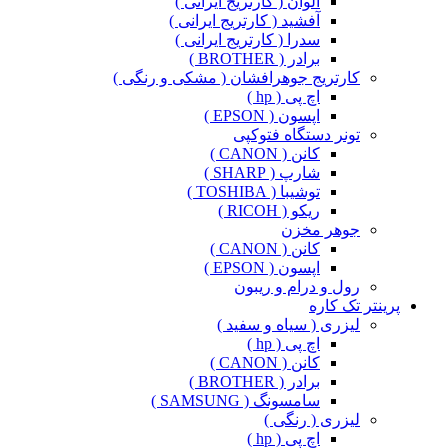
الوان ( کارتریج ایرانی )
آفشید ( کارتریج ایرانی )
سدرا ( کارتریج ایرانی )
برادر ( BROTHER )
کارتریج جوهرافشان ( مشکی و رنگی )
اچ پی ( hp )
اپسون ( EPSON )
تونر دستگاه فتوکپی
کانن ( CANON )
شارپ ( SHARP )
توشیبا ( TOSHIBA )
ریکو ( RICOH )
جوهر مخزن
کانن ( CANON )
اپسون ( EPSON )
رول و درام و ریبون
پرینتر تک کاره
لیزری ( سیاه و سفید )
اچ پی ( hp )
کانن ( CANON )
برادر ( BROTHER )
سامسونگ ( SAMSUNG )
لیزری ( رنگی )
اچ پی ( hp )