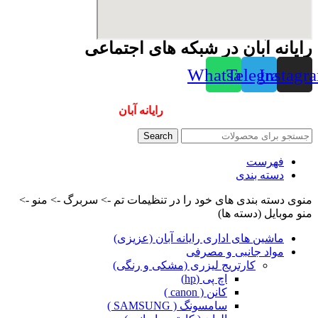
رایانه آبان در شبکه های اجتماعی
Whatsapp
Telegram
Instagr
همیشه ارزانترینها و بهترینها را از
رایانه آبان
سفارش دهید
Search
فهرست
دسته بندی
منوی دسته بندی های خود را در تنظیمات تم -> سربرگ -> منو ->
منو موبایل (دسته ها)
ماشین های اداری رایانه آبان (عزیزی)
مواد جانبی و مصرفی
کارتریج لیزری (مشکی و رنگی)
اچ پی (hp)
کانن ( canon )
سامسونگ ( SAMSUNG )