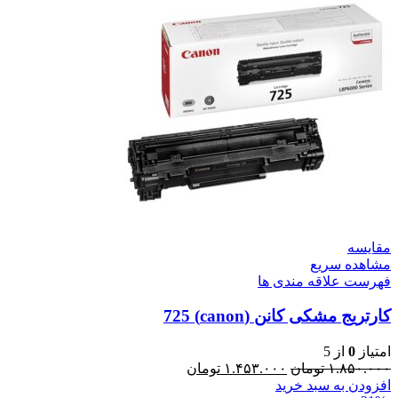
مقایسه
مشاهده سریع
فهرست علاقه مندی ها
کارتریج مشکی کانن (canon) 725
امتیاز
0
از 5
۱.۸۵۰.۰۰۰
تومان
۱.۴۵۳.۰۰۰
تومان
افزودن به سبد خرید