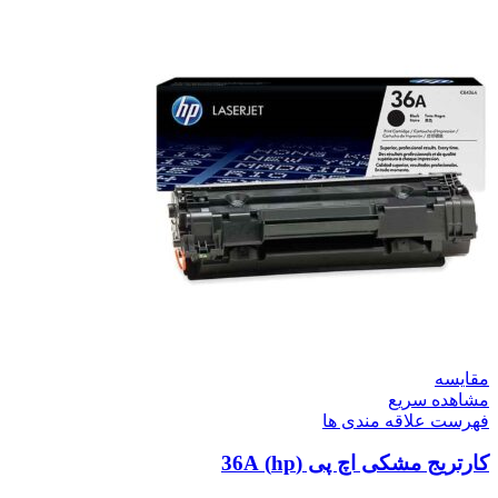
مقایسه
مشاهده سریع
فهرست علاقه مندی ها
کارتریج مشکی اچ پی (hp) 36A