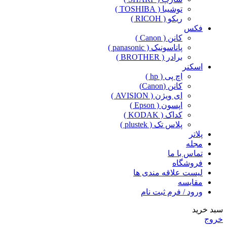
توشیبا ( TOSHIBA )
ریکو ( RICOH )
فکس
کانن ( Canon )
پاناسونیک ( panasonic )
برادر ( BROTHER )
اسکنر
اچ پی ( hp )
کانن (Canon)
ای ویژن ( AVISION )
اپسون ( Epson )
کداک ( KODAK )
پلاس تک ( plustek )
پلاتر
مجله
تماس با ما
فروشگاه
لیست علاقه مندی ها
مقایسه
ورود / فرم ثبت نام
سبد خرید
خروج