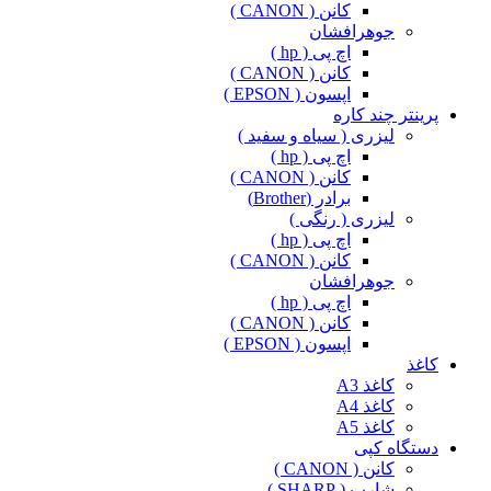
کانن ( CANON )
جوهرافشان
اچ پی ( hp )
کانن ( CANON )
اپسون ( EPSON )
پرینتر چند کاره
لیزری ( سیاه و سفید )
اچ پی ( hp )
کانن ( CANON )
برادر (Brother)
لیزری ( رنگی )
اچ پی ( hp )
کانن ( CANON )
جوهرافشان
اچ پی ( hp )
کانن ( CANON )
اپسون ( EPSON )
کاغذ
کاغذ A3
کاغذ A4
کاغذ A5
دستگاه کپی
کانن ( CANON )
شارپ ( SHARP )