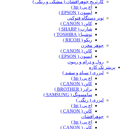
کارتریج جوهرافشان ( مشکی و رنگی )
اچ پی ( hp )
اپسون ( EPSON )
تونر دستگاه فتوکپی
کانن ( CANON )
شارپ ( SHARP )
توشیبا ( TOSHIBA )
ریکو ( RICOH )
جوهر مخزن
کانن ( CANON )
اپسون ( EPSON )
رول و درام و ریبون
پرینتر تک کاره
لیزری ( سیاه و سفید )
اچ پی ( hp )
کانن ( CANON )
برادر ( BROTHER )
سامسونگ ( SAMSUNG )
لیزری ( رنگی )
اچ پی ( hp )
کانن ( CANON )
جوهرافشان
اچ پی ( hp )
کانن ( CANON )