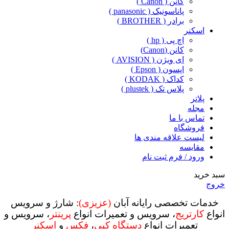
کانن ( Canon )
پاناسونیک ( panasonic )
برادر ( BROTHER )
اسکنر
اچ پی ( hp )
کانن (Canon)
ای ویژن ( AVISION )
اپسون ( Epson )
کداک ( KODAK )
پلاس تک ( plustek )
پلاتر
مجله
تماس با ما
فروشگاه
لیست علاقه مندی ها
مقایسه
ورود / فرم ثبت نام
سبد خرید
خروج
خدمات تخصصی رایانه آبان
(عزیزی)
: شارژ و سرویس
انواع
کارتریج
، سرویس و تعمیرات انواع
پرینتر
، سرویس و
تعمیرات انواع
دستگاه کپی
،
فکس
و
اسکنر