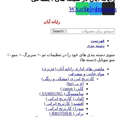
Whatsapp
Telegram
Instagr
همیشه ارزانترینها و بهترینها را از
رایانه آبان
سفارش دهید
Search
فهرست
دسته بندی
منوی دسته بندی های خود را در تنظیمات تم -> سربرگ -> منو ->
منو موبایل (دسته ها)
ماشین های اداری رایانه آبان (عزیزی)
مواد جانبی و مصرفی
کارتریج لیزری (مشکی و رنگی)
اچ پی (hp)
کانن ( canon )
سامسونگ ( SAMSUNG )
الوان ( کارتریج ایرانی )
آفشید ( کارتریج ایرانی )
سدرا ( کارتریج ایرانی )
برادر ( BROTHER )