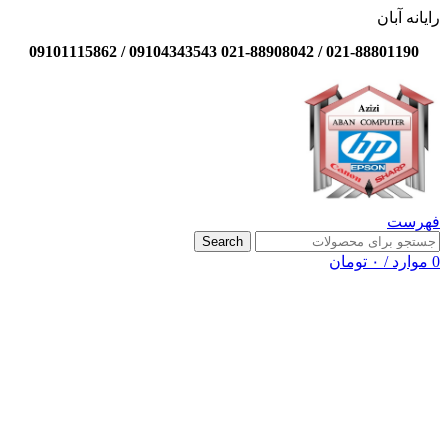
رایانه آبان
021-88801190 / 021-88908042 09104343543 / 09101115862
فهرست
Search
0
موارد
/
۰
تومان