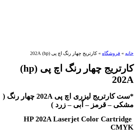
برای بزرگنمایی کلیک کنید
خانه
»
فروشگاه
»
کارتریج چهار رنگ اچ پی (hp) 202A
کارتریج چهار رنگ اچ پی (hp)
202A
*ست کارتریج لیزری اچ پی 202A چهار رنگ (
مشکی – قرمز – آبی – زرد )
HP 202A Laserjet Color Cartridge
CMYK