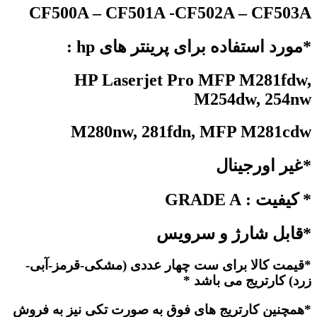
CF500A – CF501A -CF502A – CF503A
*مورد استفاده برای پرینتر های hp :
HP Laserjet Pro MFP M281fdw,
M254dw, 254nw
M280nw, 281fdn, MFP M281cdw
*غیر اورجینال
* کیفیت : GRADE A
*قابل شارژ و سرویس
*قیمت کالا برای ست چهار عددی (مشکی-قرمز-آبی-
زرد) کارتریج می باشد *
*همچنین کارتریج های فوق به صورت تکی نیز به فروش