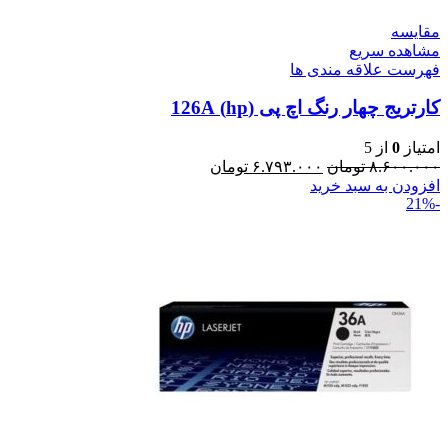
مقایسه
مشاهده سریع
فهرست علاقه مندی ها
کارتریج چهار رنگ اچ پی (hp) 126A
امتیاز
0
از 5
۸.۶۰۰.۰۰۰
تومان
۶.۷۹۳.۰۰۰
تومان
افزودن به سبد خرید
-21%