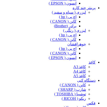
اپسون ( EPSON )
پرینتر چند کاره
لیزری ( سیاه و سفید )
اچ پی ( hp )
کانن ( CANON )
برادر (Brother)
لیزری ( رنگی )
اچ پی ( hp )
کانن ( CANON )
جوهرافشان
اچ پی ( hp )
کانن ( CANON )
اپسون ( EPSON )
کاغذ
کاغذ A3
کاغذ A4
کاغذ A5
دستگاه کپی
کانن ( CANON )
شارپ ( SHARP )
توشیبا ( TOSHIBA )
ریکو ( RICOH )
فکس