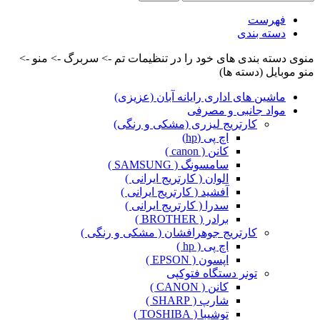
فهرست
دسته بندی
منوی دسته بندی های خود را در تنظیمات تم -> سربرگ -> منو ->
منو موبایل (دسته ها)
ماشین های اداری رایانه آبان (عزیزی)
مواد جانبی و مصرفی
کارتریج لیزری (مشکی و رنگی)
اچ پی (hp)
کانن ( canon )
سامسونگ ( SAMSUNG )
الوان ( کارتریج ایرانی )
آفشید ( کارتریج ایرانی )
سدرا ( کارتریج ایرانی )
برادر ( BROTHER )
کارتریج جوهرافشان ( مشکی و رنگی )
اچ پی ( hp )
اپسون ( EPSON )
تونر دستگاه فتوکپی
کانن ( CANON )
شارپ ( SHARP )
توشیبا ( TOSHIBA )