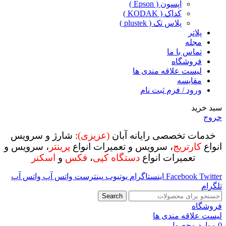
اپسون ( Epson )
کداک ( KODAK )
پلاس تک ( plustek )
پلاتر
مجله
تماس با ما
فروشگاه
لیست علاقه مندی ها
مقایسه
ورود / فرم ثبت نام
سبد خرید
خروج
خدمات تخصصی رایانه آبان
(عزیزی)
: شارژ و سرویس
انواع
کارتریج
، سرویس و تعمیرات انواع
پرینتر
، سرویس و
تعمیرات انواع
دستگاه کپی
،
فکس
و
اسکنر
Twitter
Facebook
اینستاگرام
یوتیوب
پینترست
واتس آپ
واتس آپ
تلگرام
Search
فروشگاه
لیست علاقه مندی ها
0
موارد
محصول