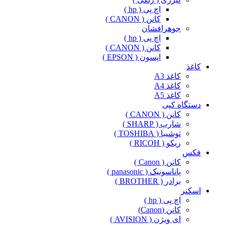
اچ پی ( hp )
کانن ( CANON )
جوهرافشان
اچ پی ( hp )
کانن ( CANON )
اپسون ( EPSON )
کاغذ
کاغذ A3
کاغذ A4
کاغذ A5
دستگاه کپی
کانن ( CANON )
شارپ ( SHARP )
توشیبا ( TOSHIBA )
ریکو ( RICOH )
فکس
کانن ( Canon )
پاناسونیک ( panasonic )
برادر ( BROTHER )
اسکنر
اچ پی ( hp )
کانن (Canon)
ای ویژن ( AVISION )