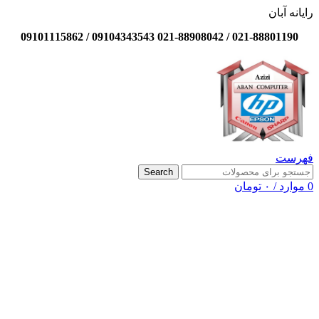
رایانه آبان
021-88801190 / 021-88908042 09104343543 / 09101115862
فهرست
Search
0
موارد
/
۰
تومان