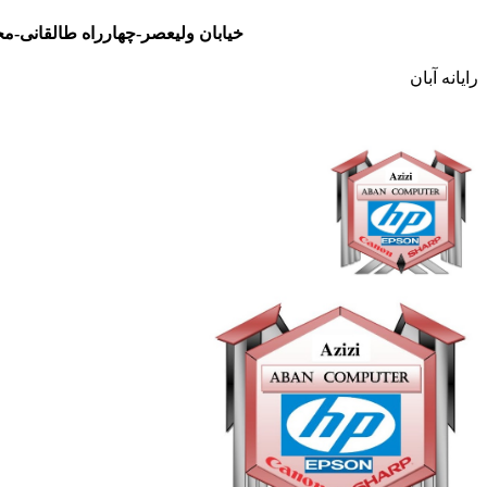
خیابان ولیعصر-چهارراه طالقانی-مجتمع تجاری نور- طبقه سوم- واحد 48
رایانه آبان