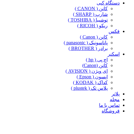
دستگاه کپی
کانن ( CANON )
شارپ ( SHARP )
توشیبا ( TOSHIBA )
ریکو ( RICOH )
فکس
کانن ( Canon )
پاناسونیک ( panasonic )
برادر ( BROTHER )
اسکنر
اچ پی ( hp )
کانن (Canon)
ای ویژن ( AVISION )
اپسون ( Epson )
کداک ( KODAK )
پلاس تک ( plustek )
پلاتر
مجله
تماس با ما
فروشگاه
-5%