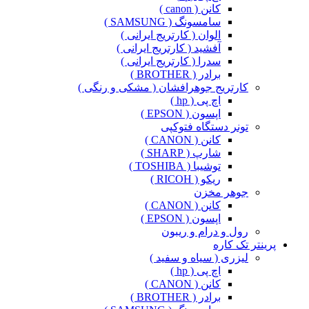
کانن ( canon )
سامسونگ ( SAMSUNG )
الوان ( کارتریج ایرانی )
آفشید ( کارتریج ایرانی )
سدرا ( کارتریج ایرانی )
برادر ( BROTHER )
کارتریج جوهرافشان ( مشکی و رنگی )
اچ پی ( hp )
اپسون ( EPSON )
تونر دستگاه فتوکپی
کانن ( CANON )
شارپ ( SHARP )
توشیبا ( TOSHIBA )
ریکو ( RICOH )
جوهر مخزن
کانن ( CANON )
اپسون ( EPSON )
رول و درام و ریبون
پرینتر تک کاره
لیزری ( سیاه و سفید )
اچ پی ( hp )
کانن ( CANON )
برادر ( BROTHER )