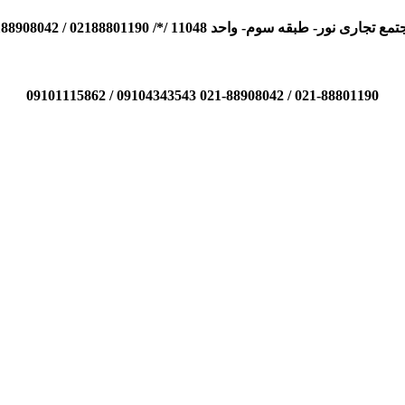
110 /*/ 02188801190 / 02188908042 / 09104343543 / 09101115862
021-88801190 / 021-88908042 09104343543 / 09101115862