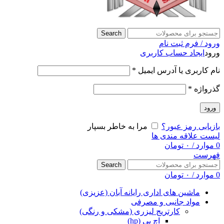
Search
ورود / فرم ثبت نام
ورود
ایجاد حساب کاربری
نام کاربری یا آدرس ایمیل
*
گذرواژه
*
ورود
بازیابی رمز عبور؟
مرا به خاطر بسپار
لیست علاقه مندی ها
0
موارد
/
۰
تومان
فهرست
Search
0
موارد
/
۰
تومان
ماشین های اداری رایانه آبان (عزیزی)
مواد جانبی و مصرفی
کارتریج لیزری (مشکی و رنگی)
اچ پی (hp)