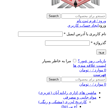
Search
ورود / فرم ثبت نام
ورود
ایجاد حساب کاربری
نام کاربری یا آدرس ایمیل
*
گذرواژه
*
ورود
بازیابی رمز عبور؟
مرا به خاطر بسپار
لیست علاقه مندی ها
0
موارد
/
۰
تومان
فهرست
Search
0
موارد
/
۰
تومان
ماشین های اداری رایانه آبان (عزیزی)
مواد جانبی و مصرفی
کارتریج لیزری (مشکی و رنگی)
اچ پی (hp)