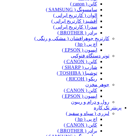
کانن ( canon )
سامسونگ ( SAMSUNG )
الوان ( کارتریج ایرانی )
آفشید ( کارتریج ایرانی )
سدرا ( کارتریج ایرانی )
برادر ( BROTHER )
کارتریج جوهرافشان ( مشکی و رنگی )
اچ پی ( hp )
اپسون ( EPSON )
تونر دستگاه فتوکپی
کانن ( CANON )
شارپ ( SHARP )
توشیبا ( TOSHIBA )
ریکو ( RICOH )
جوهر مخزن
کانن ( CANON )
اپسون ( EPSON )
رول و درام و ریبون
پرینتر تک کاره
لیزری ( سیاه و سفید )
اچ پی ( hp )
کانن ( CANON )
برادر ( BROTHER )