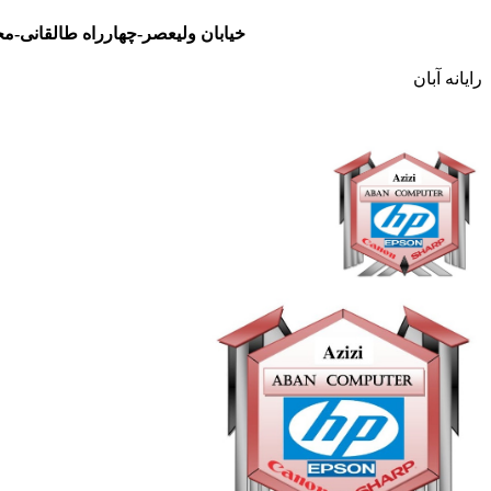
خیابان ولیعصر-چهارراه طالقانی-مجتمع تجاری نور- طبقه سوم- واحد 48
رایانه آبان