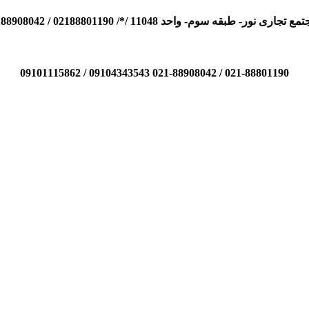
110 /*/ 02188801190 / 02188908042 / 09104343543 / 09101115862
021-88801190 / 021-88908042 09104343543 / 09101115862