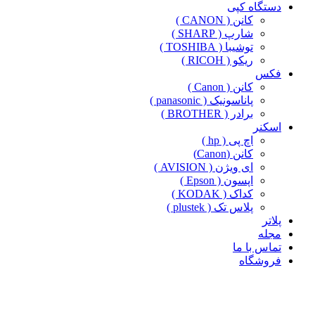
دستگاه کپی
کانن ( CANON )
شارپ ( SHARP )
توشیبا ( TOSHIBA )
ریکو ( RICOH )
فکس
کانن ( Canon )
پاناسونیک ( panasonic )
برادر ( BROTHER )
اسکنر
اچ پی ( hp )
کانن (Canon)
ای ویژن ( AVISION )
اپسون ( Epson )
کداک ( KODAK )
پلاس تک ( plustek )
پلاتر
مجله
تماس با ما
فروشگاه